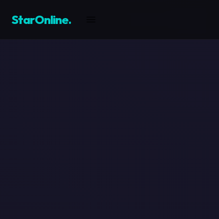
StarOnline
.