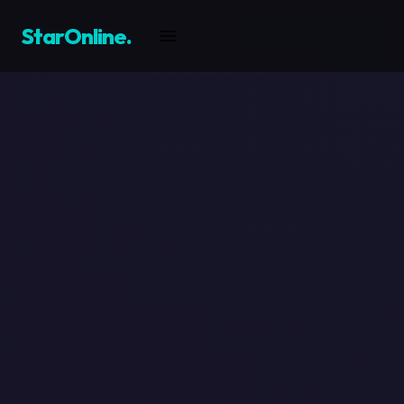
StarOnline
.